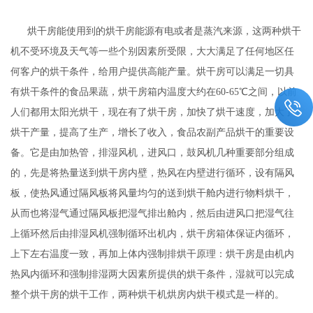
烘干房能使用到的烘干房能源有电或者是蒸汽来源，这两种烘干
机不受环境及天气等一些个别因素所受限，大大满足了任何地区任
何客户的烘干条件，给用户提供高能产量。烘干房可以满足一切具
有烘干条件的食品果蔬，烘干房箱内温度大约在60-65℃之间，以前
人们都用太阳光烘干，现在有了烘干房，加快了烘干速度，加大了
烘干产量，提高了生产，增长了收入，食品农副产品烘干的重要设
备。它是由加热管，排湿风机，进风口，鼓风机几种重要部分组成
的，先是将热量送到烘干房内壁，热风在内壁进行循环，设有隔风
板，使热风通过隔风板将风量均匀的送到烘干舱内进行物料烘干，
从而也将湿气通过隔风板把湿气排出舱内，然后由进风口把湿气往
上循环然后由排湿风机强制循环出机内，烘干房箱体保证内循环，
上下左右温度一致，再加上体内强制排烘干原理：烘干房是由机内
热风内循环和强制排湿两大因素所提供的烘干条件，湿就可以完成
整个烘干房的烘干工作，两种烘干机烘房内烘干模式是一样的。