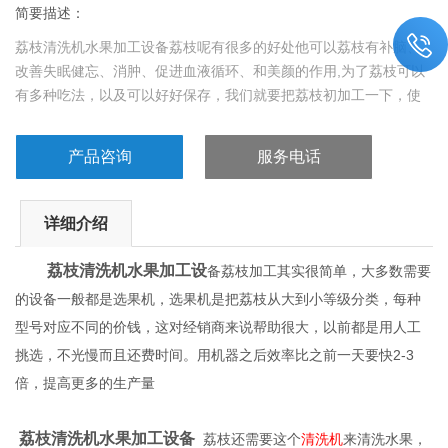
简要描述：
荔枝清洗机水果加工设备荔枝呢有很多的好处他可以荔枝有补脑、
改善失眠健忘、消肿、促进血液循环、和美颜的作用,为了荔枝可以
有多种吃法，以及可以好好保存，我们就要把荔枝初加工一下，使
他多元化，加工的配套设备呢也多种多样，选择自己的加工设施，
加工出来的成品才适用市场要求
产品咨询
服务电话
详细介绍
荔枝清洗机水果加工设
备荔枝加工其实很简单，大多数需要
的设备一般都是选果机，选果机是把荔枝从大到小等级分类，每种
型号对应不同的价钱，这对经销商来说帮助很大，以前都是用人工
挑选，不光慢而且还费时间。用机器之后效率比之前一天要快2-3
倍，提高更多的生产量
荔枝清洗机水果加工设备
荔枝还需要这个
清洗机
来清洗水果，