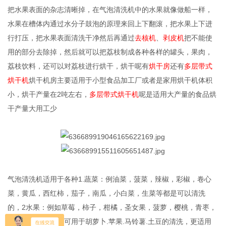
把水果表面的杂志清晰掉，在气泡清洗机中的水果就像做船一样，
水果在槽体内通过水分子鼓泡的原理来回上下翻滚，把水果上下进
行打压，把水果表面清洗干净然后再通过
去核机
、
剥皮机
把不能使
用的部分去除掉，然后就可以把荔枝制成各种各样的罐头，果肉，
荔枝饮料，还可以对荔枝进行烘干，烘干呢有
烘干房
还有
多层带式
烘干机
烘干机房主要适用于小型食品加工厂或者是家用烘干机体积
小，烘干产量在2吨左右，
多层带式烘干机
呢是适用大产量的食品烘
干产量大用工少
气泡清洗机适用于各种1.蔬菜：例油菜，菠菜，辣椒，彩椒，卷心
菜，黄瓜，西红柿，茄子，南瓜，小白菜，生菜等都是可以清洗
的，2水果：例如草莓，柿子，柑橘，圣女果，菠萝，樱桃，青枣，
红枣，大枣等，并可用于胡萝卜.苹果.马铃薯.土豆的清洗，更适用