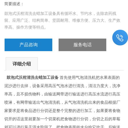
简要描述：
鼓泡式沃柑清洗去蜡加工设备具有循环水、节约水，去除农药残
留、应用广泛、结构简单、坚固耐用、维修方便、压力大、生产效
率高、操作方便等特点。
2、槽体内有万象转向轮，方便设备的移动
3、设备使用时间长，部分杂质会附着在槽体内部，很难清洗，因此
产品咨询
服务电话
必须采用网孔筛板设计。可将筛板拿出来后，提升部位采用滑道设
计，可以整体提升起来，方便清洗内槽。
详细介绍
鼓泡式沃柑清洗去蜡加工设备
首先使用气泡清洗机把水果表面的
泥沙进行去掉，设备采用高压气泡水进行清洗，清洁力度大，洗净
率高，且不损伤物料，由输送网带进行输送进行高压水流进行高压
喷淋，有网带输送出气泡清洗机，从气泡清洗机出来的食品根据厂
家要求是将食品进行分切还是整个完整的进行加工，如果要将食物
切开的话这里就要加一个切菜机把食物进行分切，分切之后的草莓
就可以进行风干沥水阶段了，把食物表面的水分给它吹干，后输送