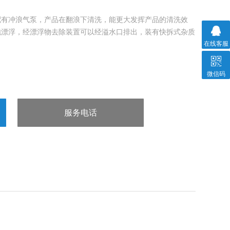
配有冲浪气泵，产品在翻浪下清洗，能更大发挥产品的清洗效
泡漂浮，经漂浮物去除装置可以经溢水口排出，装有快拆式杂质
在线客服
。
微信码
服务电话
：13963602980