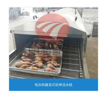
电加热隧道式烘烤流水线