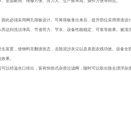
单、坚固耐用、维修方便、压力大、生产效率高、操作方便等特点。
，因此必须采用网孔筛板设计。可将筛板拿出来后，提升部位采用滑道设
从而达到洗洁净高、节省劳力、节水、设备性能稳定、可靠等效果。被清
。
发生装置，使物料呈翻滚状态，去除泥沙灰尘以及表面农残功效。设备全
洗效果。
置可以经溢水口排出，装有快拆式杂质过滤网，随时可以取出除去漂浮杂