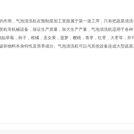
作用，气泡清洗机在预制菜加工里面属于第一道工序，只有把蔬菜清洗
筐机等机械设备，保证生产质量，加大生产产量，
气泡清洗机适用于各种
如草莓，柿子，柑橘，圣女果，菠萝，樱桃，青枣，红枣，大枣等，并可
破坏物料本身特性及营养成分。气泡清洗机可以与其他设备连成大型蔬菜