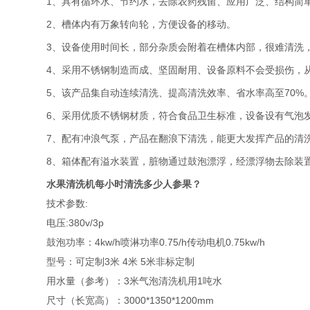
1、具有循环水、节约水，去除农药残留、应用广泛、结构简
2、槽体内有万象转向轮，方便设备的移动。
3、设备使用时间长，部分杂质会附着在槽体内部，很难清洗
4、采用不锈钢制造而成、坚固耐用、设备原料不会受损伤，
5、该产品集自动连续清洗、提高清洗效率、省水率高至70%
6、采用优质不锈钢材质，符合食品卫生标准，设备设有气泡
7、配有冲浪气泵，产品在翻浪下清洗，能更大发挥产品的清
8、箱体配有溢水装置，脏物通过鼓泡漂浮，经漂浮物去除装
水果清洗机每小时清洗多少人参果？
技术参数
:
电压:380v/3p
鼓泡功率：4kw/h喷淋功率0.75/h传动电机0.75kw/h
型号：可定制3米 4米 5米非标定制
用水量（参考）：3米气泡清洗机用1吨水
尺寸（长宽高）：3000*1350*1200mm