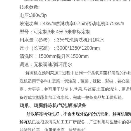
技术参数:
电压:380v/3p
鼓泡功率：4kw/h喷淋功率0.75/h传动电机0.75kw/h
型号：可定制3米 4米 5米非标定制
用水量（参考）：3米气泡清洗机用1吨水
尺寸（长宽高）：3000*1350*1200mm
清洗区：1500mm提升区1500mm
调速：无极调速/循环用水
解冻机在预制菜加工过程中起到一个臭氧杀菌和清洗的作用
洗机适用于各种1.蔬菜：例油菜，菠菜，辣椒，彩椒，卷心
枣，大枣等，并可用于胡萝卜.苹果.马铃薯.土豆的清洗，
备连成大型蔬菜加工流水线，完成一整条食品加工供应链。
鸡爪、鸡腿解冻机/气泡解冻设备
所
以解冻均匀性好，不会出现外热内冷的现象。解冻机能
解冻机
已被很多清洗加工工厂所配备，广泛利用与生活中的各
的清洗机器，使用频率高，故障率低。