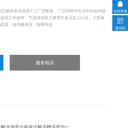
机已被很多清洗加工工厂所配备，广泛利用与生活中的各种蔬
在线客服
，提高工作效率，气泡清洗机主要用于食品加工行业，大型食
洗机器，使用频率高，故障率低。
微信码
服务电话
：13963602980
解冻池旁边有保证解冻槽温度均一 ，