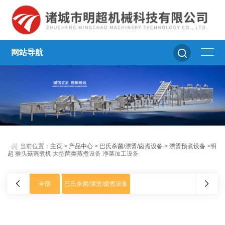
网站导航
当前位置：
主页
>
产品中心
>
巴氏杀菌/漂烫/卤煮设备
>
漂烫预煮设备
>明
超 猴头菇蒸煮机 大型菌类蒸煮设备 净菜加工设备
全部
巴氏杀菌/漂烫/卤煮设备