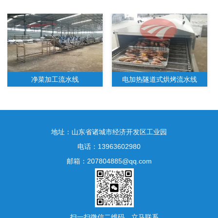
净菜加工流水线
电加热隧道式烘烤流水线
地址：山东省诸城市经济开发区工业园
电话：13963602980
邮箱：207804885@qq.com
水果净菜加工生产线
扫一扫微信二维码，立马联系