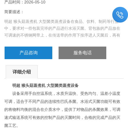
产品时间：2026-05-10
简要描述：
明超 猴头菇蒸煮机 大型菌类蒸煮设备在食品、饮料、制药等行业
中，要求对一些包装完毕的产品进行水浴灭菌。背包族的产品放在
可调速的不锈钢网带上，在传送带的作用下按序进人灭菌后，再有
传送带带入冷却箱体内均匀冷却，从而达到产品杀菌要求。该系列
设备连续运转，已灭菌的包装产品被源源不断送人下一生产工序。
产品咨询
服务电话
详细介绍
明超 猴头菇蒸煮机 大型菌类蒸煮设备
设备采用手自控温系统，水质升温快、受热均匀、温差小温度
可调，适合于不同产品的连续性巴氏杀菌。水浴式灭菌功能可有效
的将物料均衡的混合在介质水中，提供了对物品的杀菌效果，可调
速式输送系统可有效的控制产品的灭菌时间，合格的完成产品的灭
菌工艺。