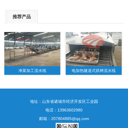
推荐产品
净菜加工流水线
电加热隧道式烘烤流水线
地址：山东省诸城市经济开发区工业园
电话：13963602980
邮箱：207804885@qq.com
水果净菜加工生产线