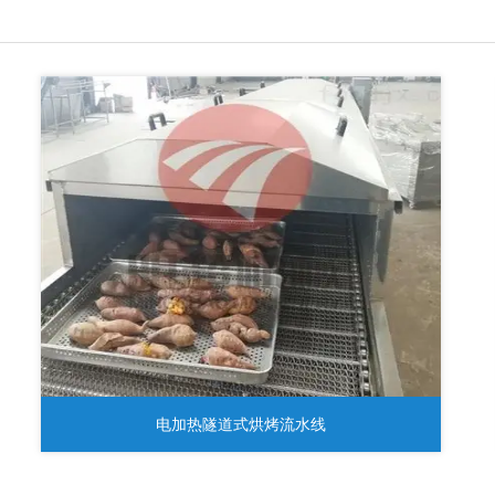
电加热隧道式烘烤流水线