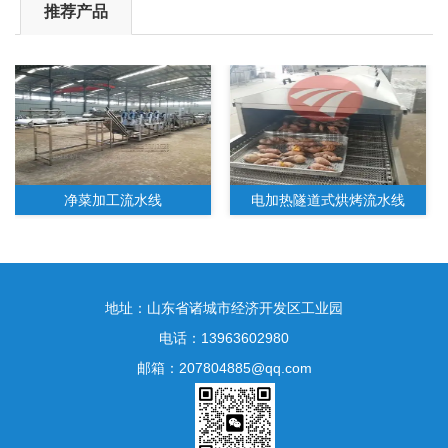
推荐产品
净菜加工流水线
电加热隧道式烘烤流水线
地址：山东省诸城市经济开发区工业园
电话：13963602980
邮箱：207804885@qq.com
水果净菜加工生产线