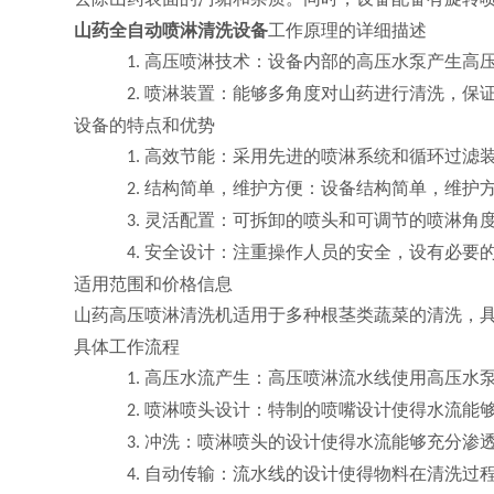
山药全自动喷淋清洗设备
工作原理的详细描述
高压喷淋技术
：设备内部的高压水泵产生高
1.
喷淋装置
：能够多角度对山药进行清洗，保
2.
设备的特点和优势
高效节能
：采用先进的喷淋系统和循环过滤
1.
结构简单，维护方便
：设备结构简单，维护
2.
灵活配置
：可拆卸的喷头和可调节的喷淋角
3.
安全设计
：注重操作人员的安全，设有必要
4.
适用范围和价格信息
山药高压喷淋清洗机适用于多种根茎类蔬菜的清洗，
具体工作流程
高压水流产生
：高压喷淋流水线使用高压水
1.
喷淋喷头设计
：特制的喷嘴设计使得水流能
2.
冲洗
：喷淋喷头的设计使得水流能够充分渗
3.
自动传输
：流水线的设计使得物料在清洗过
4.