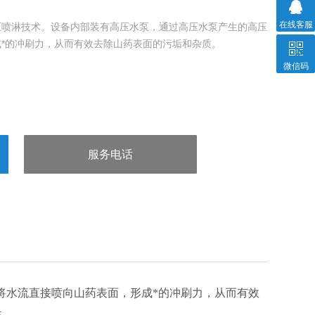
在线客服
压喷淋技术。设备内部装有高压水泵，通过高压水泵产生的高压
*的冲刷力，从而有效去除山药表面的污垢和杂质。
微信码
服务电话
：13963602980
将水流直接喷向山药表面，形成*的冲刷力，从而有效
性
。