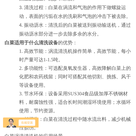
清洗过程
：白菜在涡流和气泡的作用下做螺旋运
3.
动，表面的污垢在水的洗刷和气泡的冲击下被去除
。
振动沥水
：清洗后的白菜被送到振动输送机，通过
4.
振动沥水部分进一步去除多余的水分
。
白菜适用于什么清洗设备
的优势：
1. ‌
高效节能
：涡流清洗机操作简单，高效节能，每小
时产量可达
1-1.5
吨
。
2. ‌
多功能性
：可选配臭氧发生器，高效降解白菜上的
化肥和农药残留；同时可搭配其他切割、挑拣、风干
等设备使用
。
3. ‌
节水环保
：设备采用
SUS304
食品级加厚不锈钢材
料，耐腐蚀性强，适合长时间潮湿环境使用；水循环
使用，节约资源
。
4. ‌
低损伤
：白菜在清洗过程中随水流出料，减少机械
性损伤
。