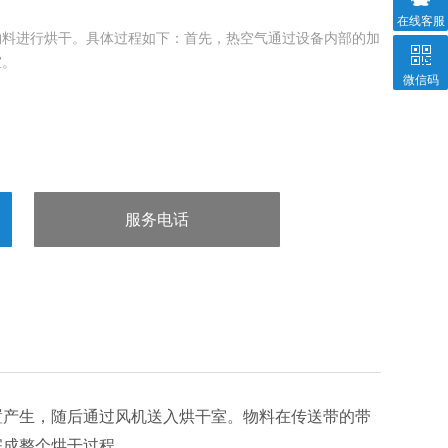
在线客服
物料进行烘干。具体过程如下：首先，热空气通过设备内部的加
室。
微信码
服务电话
：13963602980
置产生，随后通过风机送入烘干室。物料在传送带的带
完成整个烘干过程
。