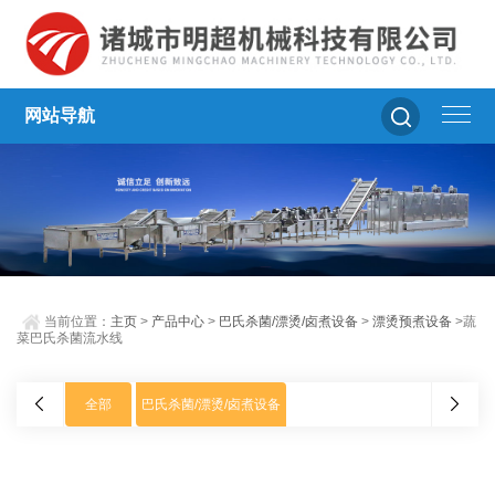
网站导航
当前位置：
主页
>
产品中心
>
巴氏杀菌/漂烫/卤煮设备
>
漂烫预煮设备
>蔬
菜巴氏杀菌流水线
全部
巴氏杀菌/漂烫/卤煮设备