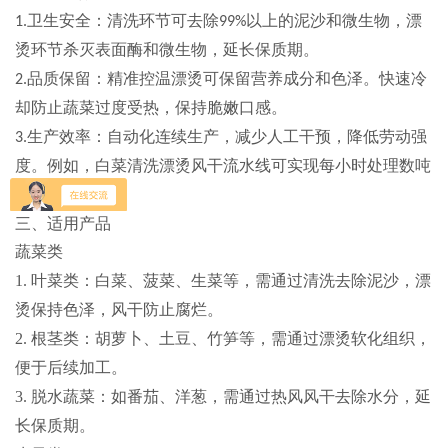
卫生安全
：
清洗环节可去除
以上的泥沙和微生物，漂
1.
99%
烫环节杀灭表面酶和微生物，延长保质期。
品质保留
：
精准控温漂烫可保留营养成分和色泽。快速冷
2.
却防止蔬菜过度受热，保持脆嫩口感。
生产效率
：
自动化连续生产，减少人工干预，降低劳动强
3.
度。例如，白菜清洗漂烫风干流水线可实现每小时处理数吨
蔬菜。
三、适用产品
蔬菜类
1.
叶菜类
：白菜、菠菜、生菜等，需通过清洗去除泥沙，漂
烫保持色泽，风干防止腐烂。
2.
根茎类
：胡萝卜、土豆、竹笋等，需通过漂烫软化组织，
便于后续加工。
3.
脱水蔬菜
：如番茄、洋葱，需通过热风风干去除水分，延
长保质期。