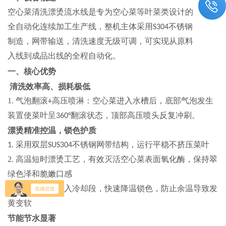
空心菜清洗漂烫流水线是专为空心菜等叶菜类设计的
全自动化连续加
工生产线，
整机主体采用
不锈钢
S304
制造，网带输送，清洗速度无级可调，可实现从原料
入线到成品出线的全程自动化。
一、
核心优势
清洗效率高、损耗极低
1.
气泡翻滚
高压喷淋
：空心菜进入水槽后，底部气泡发生
+
装置使菜叶呈
翻滚状态，顶部高压喷头反复冲刷
。
360°
漂烫精准控温，锁色护质
采用
双层
不锈钢网带
结构，运行平稳不挤压菜叶
1.
SUS304
2.
高温短时漂烫
工艺，有效灭活空心菜表面氧化酶，
保持翠
绿色泽和脆嫩口感
漂烫后
立即进入冷却段
，快速降温锁色，防止余温导致发
3.
黄变软
节能节水显著