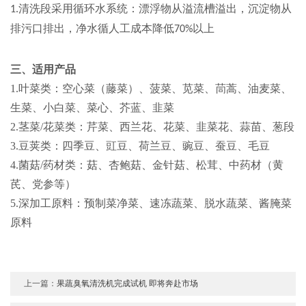
清洗段采用
循环水系统
：漂浮物从溢流槽溢出，沉淀物从
1.
排污口排出，净水循
人工成本降低
以上
70%
三、适用产品
1.
叶菜类
：
空心菜（藤菜）、菠菜、苋菜、茼蒿、油麦菜、
生菜、小白菜、菜心、芥蓝、韭菜
2.
茎菜
/花菜类
：
芹菜、西兰花、花菜、韭菜花、蒜苗、葱段
3.
豆荚类
：
四季豆、豇豆、荷兰豆、豌豆、蚕豆、毛豆
4.
菌菇
/药材类
：
菇、杏鲍菇、金针菇、松茸、中药材（黄
芪、党参等）
5.
深加工原料
：
预制菜净菜、速冻蔬菜、脱水蔬菜、酱腌菜
原料
上一篇：
果蔬臭氧清洗机完成试机 即将奔赴市场