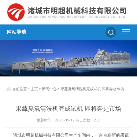
网站导航
当前位置：
主页
>
新闻中心
> 果蔬臭氧清洗机完成试机 即将奔赴市场
果蔬臭氧清洗机完成试机 即将奔赴市场
更新时间：2026-05-12 点击次数：212
诸城市明超机械科技有限公司生产车间内，一台台崭新的果蔬