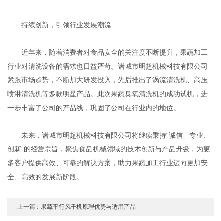
持续创新，引领行业发展潮流
近年来，随着消费者对食品安全的关注度不断提升，果蔬加工
行业对清洗设备的需求也日益严苛。诸城市明超机械科技有限公司
紧跟市场趋势，不断加大研发投入，先后推出了涡流清洗机、高压
喷淋清洗机等多款明星产品。此次果蔬臭氧清洗机的成功试机，进
一步丰富了公司的产品线，巩固了公司在行业内的地位。
未来，诸城市明超机械科技有限公司将继续秉持“诚信、专业、
创新”的经营宗旨，聚焦食品机械领域的技术创新与产品升级，为更
多客户提供高效、可靠的解决方案，助力果蔬加工行业迈向更加安
全、高效的发展新阶段。
上一篇：
果蔬平行风干机原理优势与适用产品