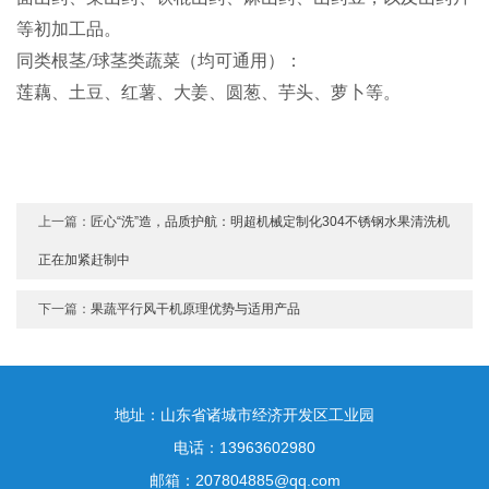
等初加工品。
同类根茎
球茎类蔬菜（均可通用）
：
/
莲藕、土豆、红薯、大姜、圆葱、芋头、萝卜等。
上一篇：
匠心“洗”造，品质护航：明超机械定制化304不锈钢水果清洗机
正在加紧赶制中
下一篇：
果蔬平行风干机原理优势与适用产品
地址：山东省诸城市经济开发区工业园
电话：13963602980
邮箱：207804885@qq.com