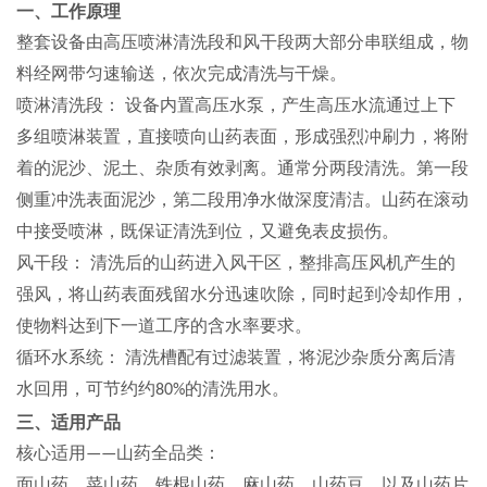
一、工作原理
整套设备由
高压喷淋清洗段
和
风干段
两大部分串联组成，物
料经网带匀速输送，依次完成清洗与干燥。
喷淋清洗段
：
设备内置高压水泵，产生高压水流通过上下
多组喷淋装置
，
直接喷向山药表面，形成强烈冲刷力，将附
着的泥沙、泥土、杂质有效剥离。通常分两段清洗
。
第一段
侧重冲洗表面泥沙，第二段用净水做深度清洁。山药在滚动
中接受喷淋，既保证清洗到位，又避免表皮损伤。
风干段
：
清洗后的山药进入风干区，整排高压风机产生的
强风，将山药表面残留水分迅速吹除，同时起到冷却作用，
使物料达到下一道工序的含水率要求。
循环水系统
：
清洗槽配有过滤装置，将泥沙杂质分离后清
水回用，可节约约
的清洗用水。
80%
三、适用产品
核心适用
山药全品类
：
——
面山药、菜山药、铁棍山药、麻山药、山药豆，以及山药片