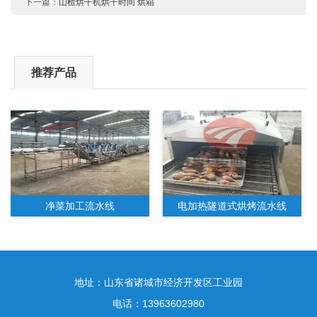
下一篇：
山楂烘干机烘干时间 烘箱
推荐产品
净菜加工流水线
电加热隧道式烘烤流水线
地址：山东省诸城市经济开发区工业园
电话：13963602980