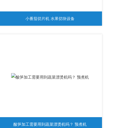
小番茄切片机 水果切块设备
酸笋加工需要用到蔬菜漂烫机吗？ 预煮机