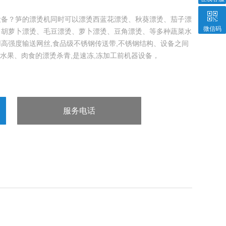
设备？笋的漂烫机同时可以漂烫西蓝花漂烫、秋葵漂烫、茄子漂
微信码
、胡萝卜漂烫、毛豆漂烫、萝卜漂烫、豆角漂烫、等多种蔬菜水
高强度输送网丝,食品级不锈钢传送带,不锈钢结构、设备之间
、水果、肉食的漂烫杀青,是速冻,冻加工前机器设备，
服务电话
：13963602980