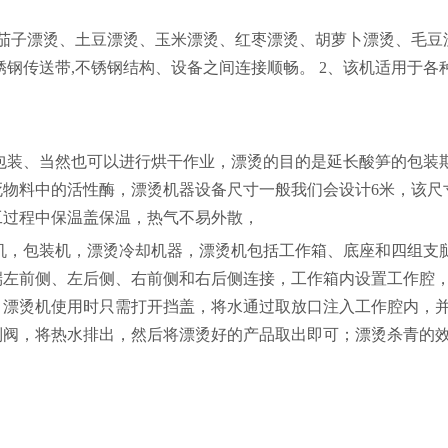
子漂烫、土豆漂烫、玉米漂烫、红枣漂烫、胡萝卜漂烫、毛豆
锈钢传送带,不锈钢结构、设备之间连接顺畅。 2、该机适用于各
装、当然也可以进行烘干作业，漂烫的目的是延长酸笋的包装
死物料中的活性酶，漂烫机器设备尺寸一般我们会设计
6米，该尺
工过程中保温盖保温，热气不易外散，
机，包装机，漂烫冷却机器，
漂烫机包括工作箱、底座和四组支
端左前侧、左后侧、右前侧和右后侧连接，工作箱内设置工作腔
；漂烫机使用时只需打开挡盖，将水通过取放口注入工作腔内，
制阀，将热水排出，然后将漂烫好的产品取出即可；漂烫杀青的