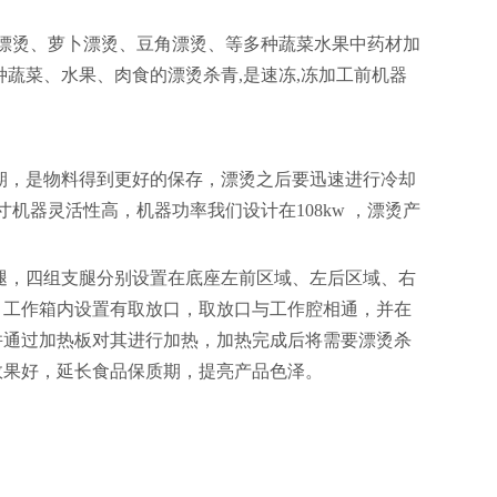
漂烫、萝卜漂烫、豆角漂烫、等多种蔬菜水果中药材加
种蔬菜、水果、肉食的漂烫杀青,是速冻,冻加工前机器
期，是物料得到更好的保存，漂烫之后要迅速进行冷却
寸机器灵活性高，机器功率我们设计在108kw ，漂烫产
腿，四组支腿分别设置在底座左前区域、左后区域、右
，工作箱内设置有取放口，取放口与工作腔相通，并在
并通过加热板对其进行加热，加热完成后将需要漂烫杀
效果好，延长食品保质期，提亮产品色泽。