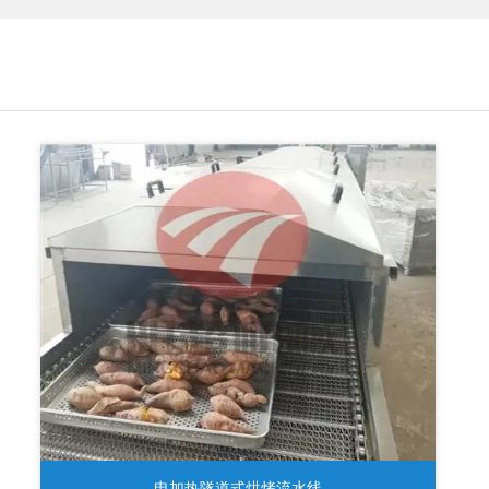
电加热隧道式烘烤流水线