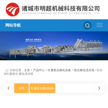
网站导航
当前位置：
主页
>
产品中心
>
红薯愈合糖化设备
>
愈合糖化流水线
>全自
动红薯愈合 糖化流水线
全部
红薯愈合糖化设备