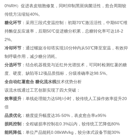
0%RH）促进表皮细胞修复，同时抑制黑斑病菌活性，愈合周期较
传统方法缩短40%。
糖化环节
：采用三段式变温控制：初期70℃激活活性，中期60℃维
持酶促反应速率，后期50℃促进糖分积累，总糖转化率可达18-2
2%。
冷却环节
：通过螺旋冷却塔实现10分钟内从50℃降至室温，有效抑
制呼吸作用，减少糖分消耗。
分选环节
：结合机器视觉与近红外光谱技术，可同时检测红薯的糖
度、硬度、缺陷等12项品质指标，分级准确率达98.5%。
全自动红薯愈合 糖化流水线
技术优势分析
该流水线通过工艺创新实现了四大突破：
效率提升
：单线处理能力达5吨/小时，较传统人工操作效率提升20
倍
品质优化
：糖度提升幅度达35-50%，表皮愈合率≥95%
损耗控制
：全程破损率控制在0.3%以内，较传统工艺降低80%
能耗降低
：单位产品能耗0.08kWh/kg，较分体式设备节能30%