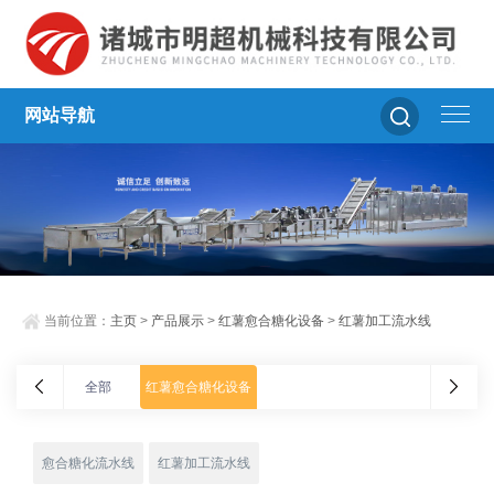
网站导航
当前位置：
主页
>
产品展示
>
红薯愈合糖化设备
>
红薯加工流水线
全部
红薯愈合糖化设备
愈合糖化流水线
红薯加工流水线