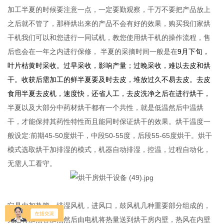
加工半夏的时候要注意一点，一定要勤观察，千万不要把产品放上
之后就不管了，那样烘出来的产品不会有好的效果，购买我们家烘
干机我们可以和您进行一同试机，教您使用烘干机的操作流程，售
后也会在一年之内进行保修， 半夏的采摘时间一般是在
9月下旬，
叶片枯黄时采收。过早采收，影响产量；过晚采收，难以去皮和烘
干。收获后需加工的鲜半夏要及时去皮，堆放过久不易去皮。去皮
食用半夏去皮机，速度快，还省人工，去皮洗净之后在进行烘干，
半夏以及大部分中药材烘干都有一个共性，就是低温然后中温烘
干，才能保持其药性特性而且能同时保证烘干的效果。烘干温度一
般设定:前期45-50度烘干，中段50-55度，后段55-65度烘干。烘干
模式选取烘干加排湿的模式，机器自动排湿，控温，过程自动化，
无需人工看守。
它是由加热管，排湿风机，进风口，鼓风机几种重要部分组成的，
先是有加热管加热然后由电机将热量送到烘干房内壁，热风在内壁