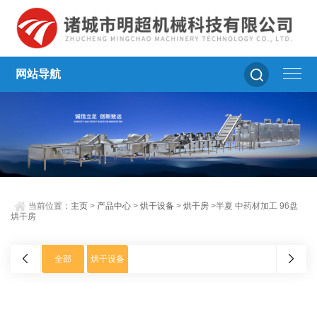
网站导航
当前位置：
主页
>
产品中心
>
烘干设备
>
烘干房
>半夏 中药材加工 96盘
烘干房
全部
烘干设备