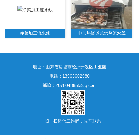
净菜加工流水线
电加热隧道式烘烤流水线
地址：山东省诸城市经济开发区工业园
电话：13963602980
邮箱：207804885@qq.com
水果净菜加工生产线
扫一扫微信二维码，立马联系