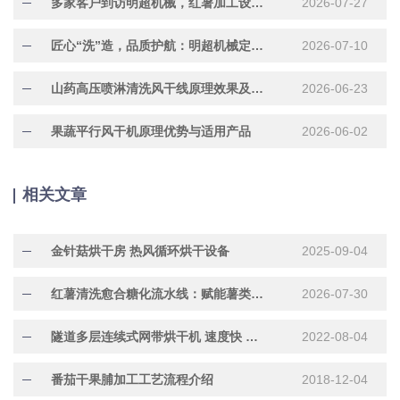
多家客户到访明超机械，红暑加工设备现场试机洽谈合作
2026-07-27
匠心“洗”造，品质护航：明超机械定制化304不锈钢水果清洗机正在加紧赶制中
2026-07-10
山药高压喷淋清洗风干线原理效果及适用产品
2026-06-23
果蔬平行风干机原理优势与适用产品
2026-06-02
相关文章
金针菇烘干房 热风循环烘干设备
2025-09-04
红薯清洗愈合糖化流水线：赋能薯类深加工标准化升级
2026-07-30
隧道多层连续式网带烘干机 速度快 产量大
2022-08-04
番茄干果脯加工工艺流程介绍
2018-12-04