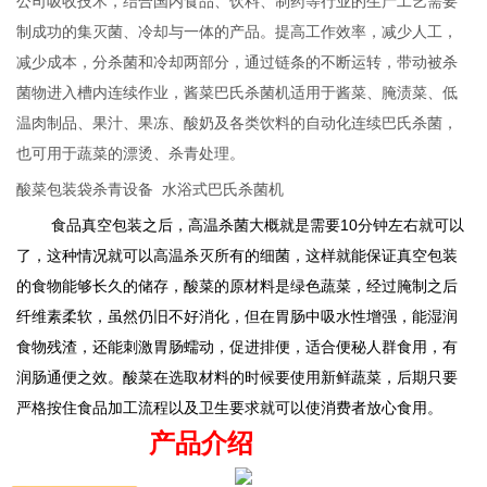
公司吸收技术，结合国内食品、饮料、制药等行业的生产工艺需要
制成功的集灭菌、冷却与一体的产品。提高工作效率，减少人工，
减少成本，分杀菌和冷却两部分，通过链条的不断运转，带动被杀
菌物进入槽内连续作业，酱菜巴氏杀菌机适用于酱菜、腌渍菜、低
温肉制品、果汁、果冻、酸奶及各类饮料的自动化连续巴氏杀菌，
也可用于蔬菜的漂烫、杀青处理。
酸菜包装袋杀青设备 水浴式巴氏杀菌机
食品真空包装之后，高温杀菌大概就是需要10分钟左右就可以
了，这种情况就可以高温杀灭所有的细菌，这样就能保证真空包装
的食物能够长久的储存，
酸菜的原材料是绿色蔬菜，经过腌制之后
纤维素柔软，虽然仍旧不好消化，但在胃肠中吸水性增强，能湿润
食物残渣，还能刺激胃肠蠕动，促进排便，适合便秘人群食用，有
润肠通便之效。酸菜在选取材料的时候要使用新鲜蔬菜，后期只要
严格按住食品加工流程以及卫生要求就可以使消费者放心食用。
产品介绍