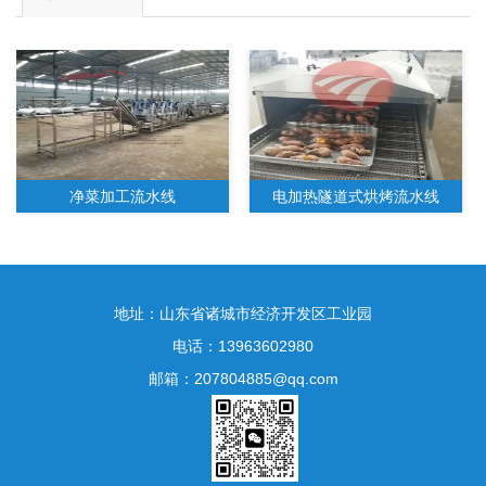
净菜加工流水线
电加热隧道式烘烤流水线
地址：山东省诸城市经济开发区工业园
电话：13963602980
邮箱：207804885@qq.com
水果净菜加工生产线