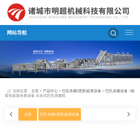
网站导航
当前位置：
主页
>
产品中心
>
巴氏杀菌/漂烫/卤煮设备
>
巴氏杀菌设备
>酸
菜包装袋杀青设备 水浴式巴氏杀菌机
全部
巴氏杀菌/漂烫/卤煮设备