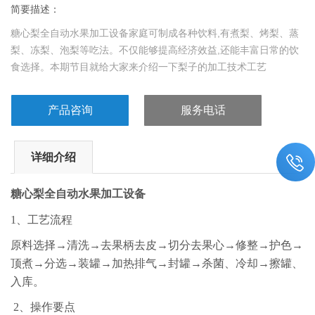
简要描述：
糖心梨全自动水果加工设备家庭可制成各种饮料,有煮梨、烤梨、蒸
梨、冻梨、泡梨等吃法。不仅能够提高经济效益,还能丰富日常的饮
食选择。本期节目就给大家来介绍一下梨子的加工技术工艺
产品咨询
服务电话
详细介绍
糖心梨全自动水果加工设备
1、工艺流程
原料选择→清洗→去果柄去皮→切分去果心→修整→护色→
顶煮→分选→装罐→加热排气→封罐→杀菌、冷却→擦罐、
入库。
2、操作要点