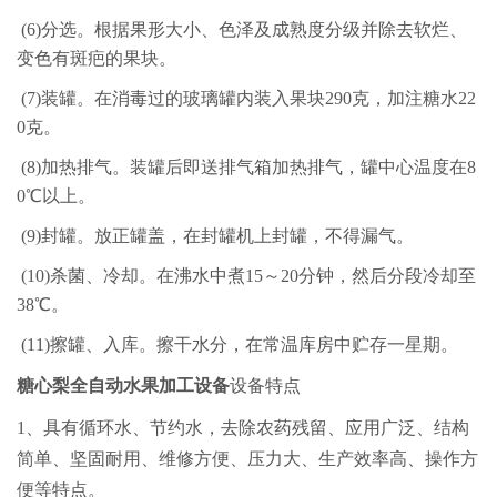
(6)分选。根据果形大小、色泽及成熟度分级并除去软烂、
变色有斑疤的果块。
(7)装罐。在消毒过的玻璃罐内装入果块290克，加注糖水22
0克。
(8)加热排气。装罐后即送排气箱加热排气，罐中心温度在8
0℃以上。
(9)封罐。放正罐盖，在封罐机上封罐，不得漏气。
(10)杀菌、冷却。在沸水中煮15～20分钟，然后分段冷却至
38℃。
(11)擦罐、入库。擦干水分，在常温库房中贮存一星期。
糖心梨全自动水果加工设备
设备特点
1、具有循环水、节约水，去除农药残留、应用广泛、结构
简单、坚固耐用、维修方便、压力大、生产效率高、操作方
便等特点。