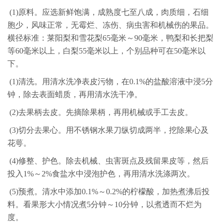
(1)原料。应选新鲜饱满，成熟度七至八成，肉质细，石细
胞少，风味正常，无霉烂、冻伤、病虫害和机械伤的果品。
横径标准：莱阳梨和雪花梨65毫米～90毫米，鸭梨和长把梨
等60毫米以上，白梨55毫米以上，个别品种可在50毫米以
下。
(1)清洗。用清水洗净表皮污物，在0.1%的盐酸溶液中浸5分
钟，除去表面蜡质，再用清水洗干净。
(2)去果柄去皮。先摘除果柄，再用机械或手工去皮。
(3)切分去果心。用不锈钢水果刀纵切成两半，挖除果心及
花萼。
(4)修整、护色。除去机械、虫害斑点及残留果皮等，然后
投入1%～2%食盐水中浸泡护色，再用清水洗涤两次。
(5)预煮。清水中添加0.1%～0.2%的柠檬酸，加热煮沸后投
料。看果形大小情况煮5分钟～10分钟，以煮透而不烂为
度。