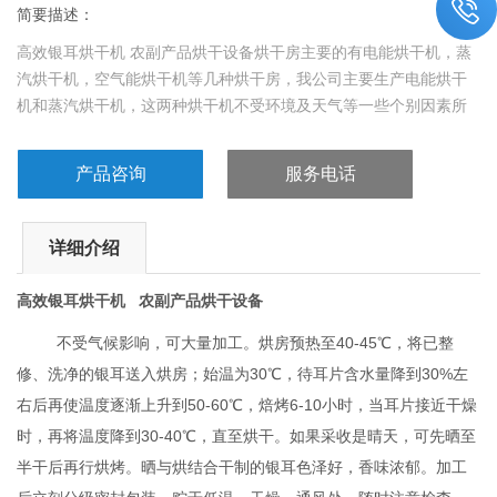
简要描述：
高效银耳烘干机 农副产品烘干设备烘干房主要的有电能烘干机，蒸
汽烘干机，空气能烘干机等几种烘干房，我公司主要生产电能烘干
机和蒸汽烘干机，这两种烘干机不受环境及天气等一些个别因素所
受限，大大满足了任何地区任何客户的烘干条件，给用户提供高能
产量。
产品咨询
服务电话
详细介绍
高效银耳烘干机 农副产品烘干设备
不受气候影响，可大量加工。烘房预热至40-45℃，将已整
修、洗净的银耳送入烘房；始温为30℃，待耳片含水量降到30%左
右后再使温度逐渐上升到50-60℃，焙烤6-10小时，当耳片接近干燥
时，再将温度降到30-40℃，直至烘干。如果采收是晴天，可先晒至
半干后再行烘烤。晒与烘结合干制的银耳色泽好，香味浓郁。加工