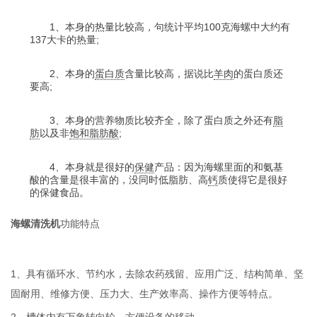
1、本身的热量比较高，句统计平均100克海螺中大约有
137大卡的热量;
2、本身的
蛋白质
含量比较高，据说比
羊肉
的蛋白质还
要高;
3、本身的营养物质比较齐全，除了蛋白质之外还有
脂
肪
以及非
饱和脂肪酸
;
4、本身就是很好的
保健
产品：因为海螺里面的和氨基
酸的含量是很丰富的，没同时低脂肪、高
钙
质使得它是很好
的保健食品。
海螺清洗机
功能特点
1、具有循环水、节约水，去除农药残留、应用广泛、结构简单、坚
固耐用、维修方便、压力大、生产效率高、操作方便等特点。
2、槽体内有万象转向轮，方便设备的移动