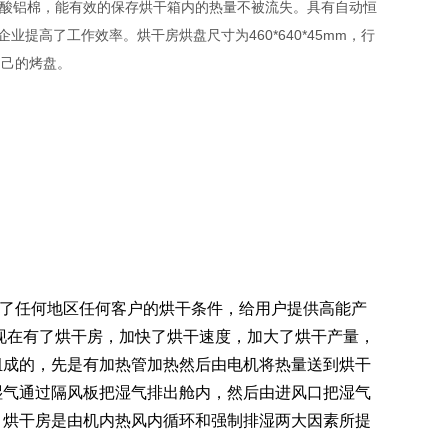
硅酸铝棉，能有效的保存烘干箱内的热量不被流失。具有自动恒
高了工作效率。烘干房烘盘尺寸为460*640*45mm，行
自己的烤盘。
了任何地区任何客户的烘干条件，给用户提供高能产
，现在有了烘干房，加快了烘干速度，加大了烘干产量，
组成的，先是有加热管加热然后由电机将热量送到烘干
湿气通过隔风板把湿气排出舱内，然后由进风口把湿气
：烘干房是由机内热风内循环和强制排湿两大因素所提