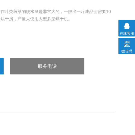
作叶类蔬菜的脱水量是非常大的，一般出一斤成品会需要10
用烘干房，产量大使用大型多层烘干机。
在线客服
微信码
服务电话
：13963602980