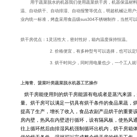
用于蔬菜脱水的机器我们使用蔬菜烘干房，机器
保温材
温、自动烘干、自动排湿、自动报警等优点，明超机械让用户企
业内统一标准，烤盘采用食品级sus304不锈钢制作，当然
烘干房优点：1灵活性大，密封性好，箱内温度保持恒温。
2. 价格便宜，有多种型号可以选择，也可以定
3. 烘干时间少，同时用电量也少，一个工人
上海青、菠菜叶类蔬菜脱水机器工艺操作
烘干房能使用到的烘干房能源有电或者是蒸汽来源，
量。烘干房可以满足一切具有烘干条件的食品果蔬，烘
提高了生产，增长了收入，食品农副产品烘干的重要
房内壁，热风在内壁进行循环，设有隔风板，使热风
往上循环然后由排湿风机强制循环出机内，烘干房箱