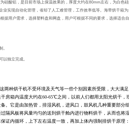
料为硅酸铝，是目前市场上保温效果的，厚度大约在80mm左右，为白色
业实现自动化管理，省却了人工难管理，工作效率低等。海带烘干箱为企业提
可以根据用户需求，选择塑料盘和网盘，用户可根据不同的要求，选择适合
制。
就可以独立完成。
这两种烘干机不受环境及天气等一些个别因素所受限，大大满足
干房箱内温度大约在60-65℃之间，以前人们都用太阳光烘干
设备。它是由加热管，排湿风机，进风口，鼓风机几种重要部分
通过隔风板将风量均匀的送到烘干舱内进行物料烘干，从而也将
体保证内循环，上下左右温度一致，再加上体内强制排烘干原理