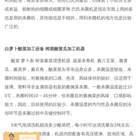
时间处理，将其全部杀灭。但经巴氏消毒后，仍保留了小部分无害
或有益、较耐热的细菌或细菌芽孢.巴氏杀菌机是现在市面上用的多
也是用
的杀菌机，其性能也是不错的，用到杀菌机的地方也是比较
广泛的。
白萝卜酸菜加工设备 榨菜酸黄瓜加工机器
酸菜 萝卜条 榨菜酱菜漂烫机器 蔬菜杀青机
酱八宝菜，酱黄
瓜，酱莴笋，酱豆角，酸菜菜头等等品类众多，杀菌温度较低，杀
菌时间较短，对酱腌菜的口感、色泽、风味保存的较好。仅适用于
玻璃、塑料等非金属容器包装的酱腌菜杀菌。一般杀菌温度超过10
0℃，杀菌时间10 ~ 45分钟，但杀菌后对酱腌菜的风味、口感影响
较大，因此，目前使用的比较少。杀菌温度的均匀性及杀菌后的冷
却环节是杀菌过程中关键控制环节。
5米气泡清洗机能洗多少酸菜吧，每小时可达清洗量在1吨左右，
配备4.0电机，无极调速，机器内部配备有高压喷淋、鼓泡区域、高