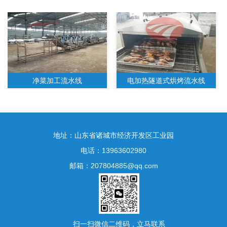
净菜加工流水线
电加热隧道式烘烤流水线
地址：山东省诸城市经济开发区工业园
电话：13963602980
邮箱：207804885@qq.com
水果净菜加工生产线
扫一扫微信二维码，立马联系