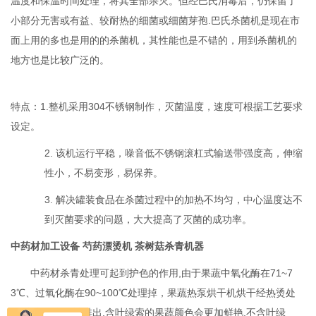
温度和保温时间处理，将其全部杀灭。但经巴氏消毒后，仍保留了
小部分无害或有益、较耐热的细菌或细菌芽孢.巴氏杀菌机是现在市
面上用的多也是用的的杀菌机，其性能也是不错的，用到杀菌机的
地方也是比较广泛的。
特点：1.整机采用304不锈钢制作，灭菌温度，速度可根据工艺要求
设定。
2. 该机运行平稳，噪音低不锈钢滚杠式输送带强度高，伸缩
性小，不易变形，易保养。
3. 解决罐装食品在杀菌过程中的加热不均匀，中心温度达不
到灭菌要求的问题，大大提高了灭菌的成功率。
中药材加工设备 芍药漂烫机 茶树菇杀青机器
中药材杀青处理可起到护色的作用,由于果蔬中氧化酶在71~7
3℃、过氧化酶在90~100℃处理掉，果蔬热泵烘干机烘干经热烫处
理后,由于空气被排出,含叶绿索的果蔬颜色会更加鲜艳,不含叶绿