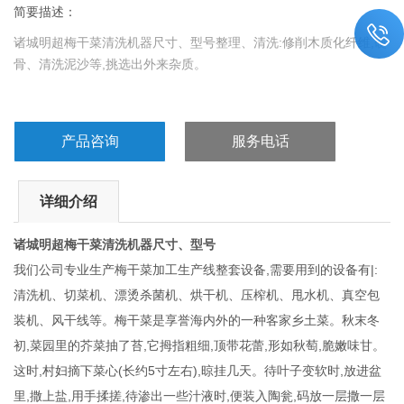
简要描述：
诸城明超梅干菜清洗机器尺寸、型号整理、清洗:修削木质化纤维,硬
骨、清洗泥沙等,挑选出外来杂质。
产品咨询
服务电话
详细介绍
诸城明超梅干菜清洗机器尺寸、型号
我们公司专业生产梅干菜加工生产线整套设备,需要用到的设备有|:
清洗机、切菜机、漂烫杀菌机、烘干机、压榨机、甩水机、真空包
装机、风干线等。梅干菜是享誉海内外的一种客家乡土菜。秋末冬
初,菜园里的芥菜抽了苔,它拇指粗细,顶带花蕾,形如秋萄,脆嫩味甘。
这时,村妇摘下菜心(长约5寸左右),晾挂几天。待叶子变软时,放进盆
里,撒上盐,用手揉搓,待渗出一些汁液时,便装入陶瓮,码放一层撒一层