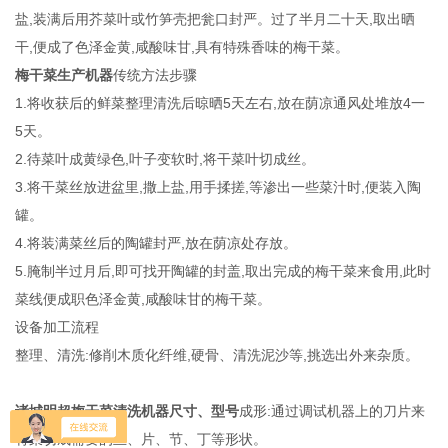
盐,装满后用芥菜叶或竹笋壳把瓮口封严。过了半月二十天,取出晒
干,便成了色泽金黄,咸酸味甘,具有特殊香味的梅干菜。
梅干菜生产机器
传统方法步骤
1.将收获后的鲜菜整理清洗后晾晒5天左右,放在荫凉通风处堆放4一
5天。
2.待菜叶成黄绿色,叶子变软时,将干菜叶切成丝。
3.将干菜丝放进盆里,撒上盐,用手揉搓,等渗出一些菜汁时,便装入陶
罐。
4.将装满菜丝后的陶罐封严,放在荫凉处存放。
5.腌制半过月后,即可找开陶罐的封盖,取出完成的梅干菜来食用,此时
菜线便成职色泽金黄,咸酸味甘的梅干菜。
设备加工流程
整理、清洗:修削木质化纤维,硬骨、清洗泥沙等,挑选出外来杂质。
诸城明超梅干菜清洗机器尺寸、型号
成形:通过调试机器上的刀片来
将菜切成需要的丝、片、节、丁等形状。