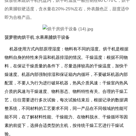
摆放在果蔬
烘干机
托盘内，烘干时温度一般控制在60℃-70℃，烘干
的果脯软硬适度，含水量在20%-25%左右，外表颜色正，甜度适中
即为合格产品。
菠萝密肉烘干机 水果果脯烘干设备
机器使用方式内部原理湿度：物料有不同的湿度。烘干机是根据
物料自身的特性来升温和机器排湿的情况。干燥温度：根据不同物
料，在保证干燥质量的条件下，尽量选择较高的干燥温度，加快干
燥速度。机器内部强制排湿和保证箱内内循环，不要破坏机器内部
配置，不要人为行为进行破坏机器，热风介质风速：干燥室内热风
介质的风速与干燥速度、物料形态、物料特性有关。合理的干燥工
艺，往往需要进行多次试验，每次试验结束后，根据记录的数据调
整系统，不同材料的工艺要求不同，同一产品在不同领域的性能可
能不同，在了解材料性能、干燥能力、在物料脱水、干燥循环等因
素的前提下，选择合适类型的主机，按传统干燥工艺进行干燥试
验。