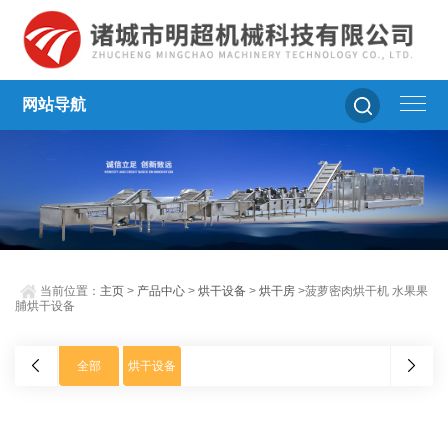
网站导航
当前位置：
主页
>
产品中心
>
烘干设备
>
烘干房
>菠萝密肉烘干机 水果果
脯烘干设备
全部
烘干设备