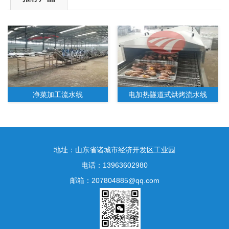
净菜加工流水线
电加热隧道式烘烤流水线
地址：山东省诸城市经济开发区工业园
电话：13963602980
邮箱：207804885@qq.com
水果净菜加工生产线