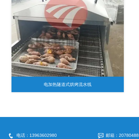
电加热隧道式烘烤流水线
电话：13963602980
邮箱：20780488