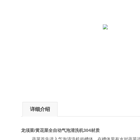
详细介绍
龙须菜/黄花菜全自动气泡清洗机304材质
蔬菜首先进入气泡清洗机的槽体，在槽体里有水对蔬菜