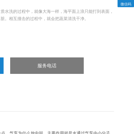
微信码
4材质水洗的过程中，就像大海一样，海平面上浪只能打到表面，
不脏。相互撞击的过程中，就会把蔬菜清洗干净。
服务电话
：13963602980
一点，气泵为什么放中间，主要作用就是水通过气泵由小分子