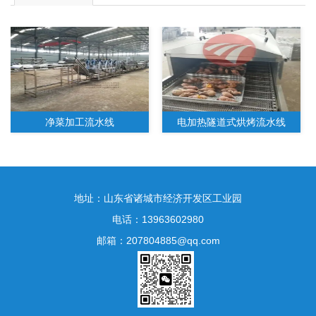
净菜加工流水线
电加热隧道式烘烤流水线
地址：山东省诸城市经济开发区工业园
电话：13963602980
邮箱：207804885@qq.com
水果净菜加工生产线