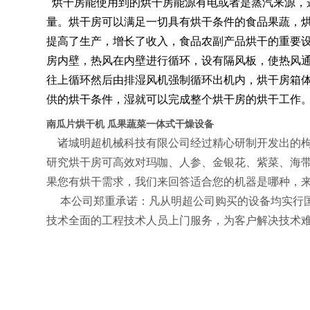
烘干房能使用到的烘干房能源有电或者是蒸汽来源，
量。烘干房可以满足一切具有烘干条件的食品果蔬，烘
提高了生产，增长了收入，食品农副产品烘干的重要
房内壁，热风在内壁进行循环，设有隔风板，使热风
往上循环然后由排湿风机强制循环出机内，烘干房箱
供的烘干条件，湿就可以完成整个烘干房的烘干工作
南瓜片烘干机 瓜果蔬菜一体式干燥设备
诸城明超机械科技有限公司经过精心研制开发出的
研究烘干房可高效对玛咖、人参、金银花、紫菜、海
果您有烘干需求，我们来回答适合您的机器是哪种，
本公司郑重承诺：凡从明超公司购买的设备均实行国家
技术全面的工程技术人员上门服务，为客户解决技术