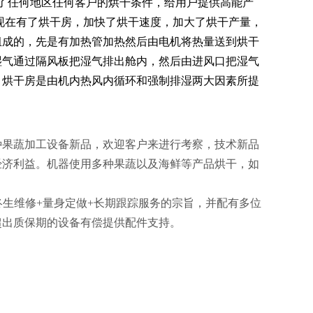
了任何地区任何客户的烘干条件，给用户提供高能产
，现在有了烘干房，加快了烘干速度，加大了烘干产量，
组成的，先是有加热管加热然后由电机将热量送到烘干
湿气通过隔风板把湿气排出舱内，然后由进风口把湿气
：烘干房是由机内热风内循环和强制排湿两大因素所提
种果蔬加工设备新品，欢迎客户来进行考察，技术新品
经济利益。机器使用多种果蔬以及海鲜等产品烘干，如
生维修+量身定做+长期跟踪服务的宗旨，并配有多位
超出质保期的设备有偿提供配件支持。