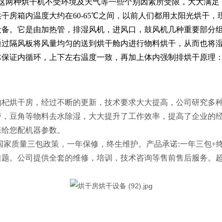
这两种烘干机不受环境及天气等一些个别因素所受限，大大满足
干房箱内温度大约在60-65℃之间，以前人们都用太阳光烘干
设备。它是由加热管，排湿风机，进风口，鼓风机几种重要部分
通过隔风板将风量均匀的送到烘干舱内进行物料烘干，从而也将
体保证内循环，上下左右温度一致，再加上体内强制排烘干原理
。
枸杞烘干房，经过不断的更新，技术要求大大提高，公司研究多
带，豆角等物料去水除湿，大大提升了工作效率，提高了企业的
来给您配机器参数。
质量三包政策，一年保修，终生维护。产品承诺:一年三包+终
难题。公司提供全套的维修，培训，技术咨询等售前售后服务。