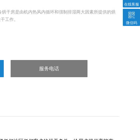
在线客服
备烘干房是由机内热风内循环和强制排湿两大因素所提供的烘
烘干工作。
微信码
服务电话
：13963602980