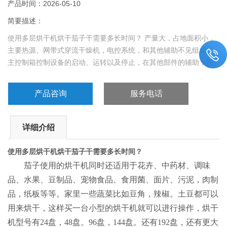
产品时间：2026-05-10
简要描述：
使用多层烘干机烘干茄子干需要多长时间？ 产量大，占地面积小，
主要热源、网带式穿流干燥机，电控系统，和其他辅助不见组成，
主控制箱控制设备的启动、运转以及停止，在其他部件的辅助，完
成对茄子的上料、干燥与出料等工序，实现茄子的干燥加工，适用
于食品、蒜片、姜片、白菜等蔬菜水果的烘干，不但提高了生产效
产品咨询
服务电话
率，还提高了果蔬的加工品质。
详细介绍
使用多层烘干机烘干茄子干需要多长时间？
茄子使用的烘干机同时还适用于花卉、中药材、调味
品、水果、豆制品、宠物食品、食用菌、面片、污泥，肉制
品，纸板等等。家里一些蔬菜比如豆角，辣椒。土豆都可以
用来烘干，这样买一台小型的烘干机就可以进行操作，烘干
机型号有
24盘，48盘。96盘，144盘。还有192盘，还有更大