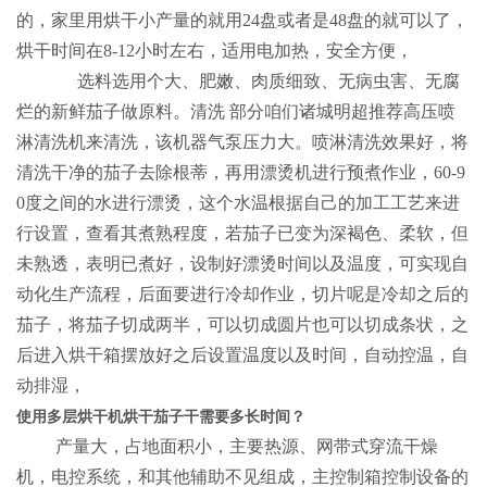
的，家里用烘干小产量的就用24盘或者是48盘的就可以了，
烘干时间在8-12小时左右，适用电加热，安全方便，
选料选用个大、肥嫩、肉质细致、无病虫害、无腐
烂的新鲜茄子做原料。清洗
部分咱们诸城明超推荐高压喷
淋清洗机来清洗，该机器气泵压力大。喷淋清洗效果好，将
清洗干净的茄子去除根蒂，再用漂烫机进行预煮作业，
60-9
0度之间的水进行漂烫，这个水温根据自己的加工工艺来进
行设置，查看其煮熟程度，若茄子已变为深褐色、柔软，但
未熟透，表明已煮好，设制好漂烫时间以及温度，可实现自
动化生产流程，后面要进行冷却作业，切片呢是冷却之后的
茄子，将茄子切成两半，可以切成圆片也可以切成条状，之
后进入烘干箱摆放好之后设置温度以及时间，自动控温，自
动排湿，
使用多层烘干机烘干茄子干需要多长时间？
产量大，占地面积小，主要热源、网带式穿流干燥
机，电控系统，和其他辅助不见组成，主控制箱控制设备的