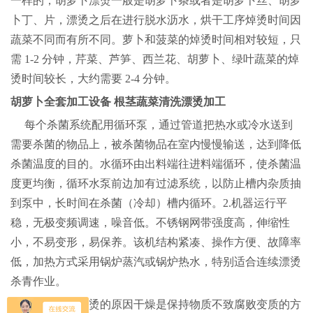
一样的，胡萝卜漂烫一般是胡萝卜条或者是胡萝卜丝、胡萝
卜丁、片，漂烫之后在进行脱水沥水，烘干工序焯烫时间因
蔬菜不同而有所不同。萝卜和菠菜的焯烫时间相对较短，只
需
1-2 分钟，芹菜、芦笋、西兰花、胡萝卜、绿叶蔬菜的焯
烫时间较长，大约需要 2-4 分钟。
胡萝卜全套加工设备
根茎蔬菜清洗漂烫加工
每个杀菌系统配用循环泵，通过管道把热水或冷水送到
需要杀菌的物品上，被杀菌物品在室内慢慢输送，达到降低
杀菌温度的目的。水循环由出料端往进料端循环，使杀菌温
度更均衡，循环水泵前边加有过滤系统，以防止槽内杂质抽
到泵中，长时间在杀菌（冷却）槽内循环。
2.机器运行平
稳，无极变频调速，噪音低。不锈钢网带强度高，伸缩性
小，不易变形，易保养。该机结构紧凑、操作方便、故障率
低，加热方式采用锅炉蒸汽或锅炉热水，特别适合连续漂烫
杀青作业。
胡萝卜漂烫的原因干燥是保持物质不致腐败变质的方