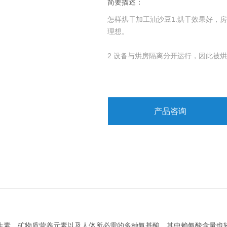
简要描述：
怎样烘干加工油沙豆1.烘干效果好，
理想。
2.设备与烘房隔离分开运行，因此被
3..设备分底通风、侧通风、和顶通
整个烘房气流充足。
产品咨询
4.不受任何天气的限制，可全天候稳
素、矿物质营养元素以及人体所必需的多种氨基酸，其中赖氨酸含量也较