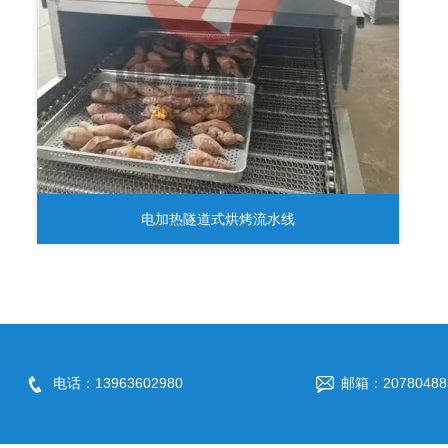
电加热隧道式烘烤流水线
电话：13963602980
邮箱：20780488