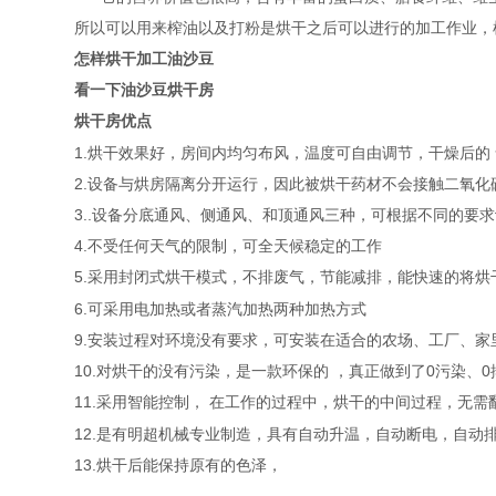
所以可以用来榨油以及打粉是烘干之后可以进行的加工作业，
怎样烘干加工油沙豆
看一下油沙豆烘干房
优点
烘干房
1.烘干效果好，房间内均匀布风，温度可自由调节，干燥后的
2.设备与烘房隔离分开运行，因此被烘干药材不会接触二氧
3..设备分底通风、侧通风、和顶通风三种，可根据不同的要
4.不受任何天气的限制，可全天候稳定的工作
5.采用封闭式烘干模式，不排废气，节能减排，能快速的将
6.可采用电加热或者蒸汽加热两种加热方式
9.安装过程对环境没有要求，可安装在适合的农场、工厂、家
10.对烘干的没有污染，是一款环保的 ，真正做到了0污染、0
11.采用智能控制， 在工作的过程中，烘干的中间过程，无
12.是有明超机械专业制造，具有自动升温，自动断电，自动
13.烘干后能保持原有的色泽，