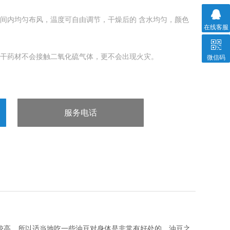
房间内均匀布风，温度可自由调节，干燥后的 含水均匀，颜色
在线客服
烘干药材不会接触二氧化硫气体，更不会出现火灾。
微信码
风三种，可根据不同的要求设计制作，并配备*风向交流系统，使
服务电话
定的工作
：13963602980
高，所以适当地吃一些油豆对身体是非常有好处的。油豆之