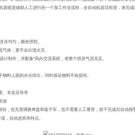
机器呢是辅助人工进行的一个加工作业流程，全自动机器话程度，来完成
 含水均匀，颜色理想。
化硫气体，更不会出现火灾。
求设计制作，并配备*风向交流系统，使整个烘房气流充足。
烘干物料上面的水分排出，同时保证
不收损伤
物料
。
里、专卖店等等
排放
需翻动，也无需调换烤盘和架子车，也不需要人工看管，烘干完成后自动报
排湿，自动进风等特点。