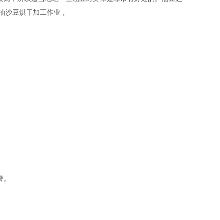
油沙豆烘干加工作业，
警
。