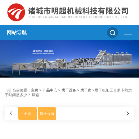
网站导航
当前位置：
主页
>
产品中心
>
烘干设备
>
烘干房
>烘干机加工青萝卜的烘
干时间是多少？ 烘箱
全部
烘干设备