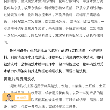
切割需求。卧式旋流水流清洗物料，物料分散均匀，螺旋水流分离
物料与杂质，较重杂质集中沉积锥形槽体底部，轻质杂质通过槽体
过滤装置排出。物料随水流出料，不伤及物料，后端采用震动输
送，上段配清水二次喷淋，提高清洗效果。 清洗采用多级清洗，一
次清洗可选配臭氧发生装置，杀灭细菌，分解农药残留；二次清洗
可选配冰水机组，降低物料温度，减缓物料呼吸轻度，延长存储时
间。
是利用设备产生的涡流及气泡对产品进行柔性清洗，不伤害物
料。利用清洗净水形成涡流，使物料处于涡流的净水中清洗。物料
被清洗时，是和清洗水槽中的净水一起作螺旋运动，物料清洗后受
水动力作用被向前推进到振动输送机构，而送出清洗机。
黄瓜片涡流清洗机
涡流清洗机主要适用于碎菜清洗，例如，白菜丝，土豆丝，土豆
片，块状果蔬，片状果蔬，或者是片状肉类，以及一些海产品的清
洗，涡流清洗机可以搭配其他设备使用，可以组成切菜，清洗，漂
烫，振动，包装一条流水线，完成净菜加工设备。