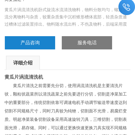
黄瓜片涡流清洗机卧式旋流水流清洗物料，物料分散均匀，螺旋水
流分离物料与杂质，较重杂质集中沉积锥形槽体底部，轻质杂质通
过槽体过滤装置排出。物料随水流出料，不伤及物料，后端采用震
动输送，上段配清水二次喷淋，提高清洗效果。 清洗采用多级清
洗，一次清洗可选配臭氧发生装置，杀灭细菌，分解农药残留；二
产品咨询
服务电话
次清洗可选配冰水机组，降低物料温度，减缓物料呼吸轻度，延长
存储时间。
详细介绍
黄瓜片涡流清洗机
黄瓜片清洗之前需要先分切，使用涡流清洗机是主要清洗片
状，颗粒状蔬菜所以清洗蔬菜之前先要进行分切，
切割是净菜加工
中的重要部分，传统切割依靠可调速电机手动调节输送带速度达到
切割不同规格尺寸，同时刀具较为钝锉，切割面不光滑，易腐烂变
质。明超净菜装备切割设备采用高速旋转刀具，三维切割，切割表
面光滑，易存储。同时，可以通过更换快速更换刀具实现不同规格