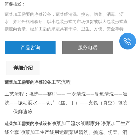
简要描述：
蔬菜加工需要的净菜设备，蔬菜经清洗、挑选、切菜、消毒、沥
水、并经严格检验后，以小包装形式向市场供货或以大包装形式直
接流向食堂。经加工后的果蔬具有干净、卫生、方便、安全等特
点。
产品咨询
服务电话
详细介绍
工艺流程
蔬菜加工需要的净菜设备
工艺流程：挑选
整理
一次清洗
臭氧清洗
漂
——
——
——
——
洗
振动沥水
切片（丝、丁）
充氮（真空）包装
——
——
——
保鲜速冻
——
净菜加工流水线哪家好
净菜加工生产
蔬菜加工需要的净菜设备
线全套
净菜加工生产线用途蔬菜经清洗、挑选、切菜、消