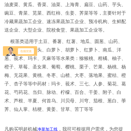
油麦菜、黄瓜、香菜、油菜、上海青、扁豆、山药、芋头、
豌豆、青菜、苋菜、西红柿、生姜、荠菜等等，主要针对于
冷藏果蔬加工企业、速冻果蔬加工企业、预冷机构、生鲜配
送企业、大型企业、院校食堂、果蔬加工企业等。
根茎类适用于土豆、番薯、红薯、地瓜、圆葱、山药、
生姜、黄姜、芋头、白萝卜、胡萝卜、红萝卜、南瓜、洋
葱、莪术、玛卡、天麻等等水果类：猕猴桃、柑橘、柚子、
橙子、草莓、圣女果、葡萄、樱桃、栗子、芒果、杨桃、杨
梅、无花果、黄桃、冬枣、山楂、大枣、落地果、蜜桔、橙
子、杏子等等中药材：玛卡、莪术、三七、人参、菊花、葛
花、芍药花、当归、脉动、柠檬、百合、干姜、附子、白
术、芦根、半夏、何首乌、川贝母、川穹、茄根、葱白、荸
荠、仙人掌、桔梗、黄姜、甘草、苦丁等等
凡购买明超机械
，我司可根据用户需求，为您提
净菜加工线