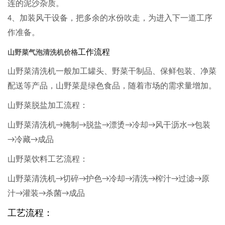
连的泥沙杂质。
、加装风干设备，把多余的水份吹走，为进入下一道工序
4
作准备。
工作流程
山野菜气泡清洗机价格
山野菜清洗机一般加工罐头、野菜干制品、保鲜包装、净菜
配送等产品，山野菜是绿色食品，随着市场的需求量增加。
山野菜脱盐加工流程：
山野菜清洗机
腌制
脱盐
漂烫
冷却
风干沥水
包装
→
→
→
→
→
→
冷藏
成品
→
→
山野菜饮料工艺流程：
山野菜清洗机
切碎
护色
冷却
清洗
榨汁
过滤
原
→
→
→
→
→
→
→
汁
灌装
杀菌
成品
→
→
→
工艺流程：