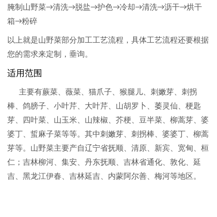
腌制山野菜
清洗
脱盐
护色
冷却
清洗
沥干
烘干
→
→
→
→
→
→
→
箱
粉碎
→
以上就是山野菜部分加工工艺流程，具体工艺流程还要根据
您的需求来定制，垂询。
适用范围
主要有蕨菜、薇菜、猫爪子、猴腿儿、刺嫩芽、刺拐
棒、鸽膀子、小叶芹、大叶芹、山胡罗卜、萎灵仙、梗匙
芽、四叶菜、山玉米、山辣椒、芥梗、豆半菜、柳蒿芽、婆
婆丁、蜇麻子菜等等。其中刺嫩芽、刺拐棒、婆婆丁、柳蒿
芽等。山野菜主要产自辽宁省抚顺、清原、新宾、宽甸、桓
仁；吉林柳河、集安、丹东抚顺、吉林省通化、敦化、延
吉、黑龙江伊春、吉林延吉、内蒙阿尔善、梅河等地区。