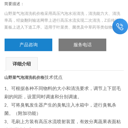
简要描述：
山野菜气泡清洗机价格采用高压汽泡水浴清洗，清洗能力大、清洗
率高，经旋翻到输送网带上进行高压水流实现二次清洗，Z后传送到
案板上进入下道工序。适用于叶菜类、菌类及中草药等类似物料的
清洗、除杂、输送。
产品咨询
服务电话
详细介绍
技术优点
山野菜气泡清洗机价格
、可根据各种不同物料的大小和清洗要求，调节上下层毛
1
刷的间距，设置同时调速和分别调速。
、可将臭氧发生器产生的臭氧注入水箱中，进行臭氧杀
2
菌。（附加功能）
、毛刷上方装有高压水流喷射装置，有效分离蔬果表面粘
3