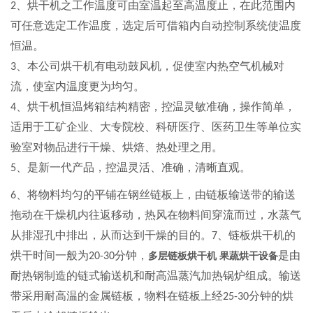
、烘干机之工作温度可由室温起至高温度止，在此范围内
2
可任意选定工作温度，选定后可借箱内自动控制系统使温度
恒温。
、本公司烘干机有电动鼓风机，促使室内热空气机械对
3
流，使室内温度更为均匀。
、烘干机恒温烤箱结构精密，控温灵敏准确，操作简单，
4
适用于工矿企业、大专院校、科研医疗、医药卫生等单位实
验室对物品进行干燥、烘焙、热处理之用。
、是新一代产品，控温灵活、准确，清晰直观。
5
、将物料均匀的平铺在钢丝链板上，由链板输送带的输送
6
拖动在干燥机内往返移动，热风在物料间穿流而过，水蒸气
从排湿孔中排出，从而达到干燥的目的。
、链板烘干机的
7
烘干时间一般为
分钟，
是由
多层链板烘
干机 果蔬烘干设备
20-30
耐热钢制造的链式输送机和耐高温蒸汽加热锅炉组成。输送
带采用耐高温的金属链板，物料在链板上经
分钟的烘
25-30