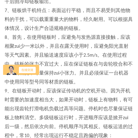
干后由冷却链板输出。
、链板烘干机特点：表面运行平稳，而且不易受到其他物
7
料的干扰，可以载重重量大的物料，经久耐用。可以根据具
体情况，设计生产合适规格的链板。
、首先，在使用链板时，应避免与发热源直接接触，应该
8
相聚
少一米以外，并且在露天使用时，应避免阳光直射
zui
等天气因素。并且输送速度应该小于
。在使用过程
2.5m/s
中，链板的张力不宜过大，应在保证链板在与齿轮咬合和不
弯曲的前提下尽量保持
小张力。并且必须保证一台机器
zui
中使用同等型号同等材质的链板。
、在链板开动时，应该保证传动机的空机开动。因为开机
9
时需要的加速度相当大，如果开动时，链板上有物料，有可
能出现齿轮打滑电机负载过高等问题。停机时也尽量保证链
板上物料清空。多级链板运行时，开进顺序应该是掀开
zui
后一级，然后依次向前。停机顺序与其相反。链板运送的过
程中，常
、经常出现运行不稳定且跑偏的现象：
10