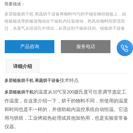
简要描述：
多层链板烘干机 果蔬烘干设备将物料均匀的平铺在钢丝链板上，由
链板输送带的输送拖动在干燥机内往返移动，热风在物料间穿流而
过，水蒸气从排湿孔中排出，从而达到干燥的目的。链板烘干设备
的烘干时间一般为20-30分钟，多层链板烘干设备是由耐热钢制造的
链式输送机和耐高温蒸汽加热锅炉组成。输送带采用耐高温的金属
产品咨询
服务电话
链板，物料在链板上经25-30分钟的烘干后由冷却链板输出。
详细介绍
技术特点
多层链板烘干机 果蔬烘干设备
的温度从
至
摄氏度可任意调节选定工
多层链板烘干机
10℃
200
作温度，在这里介绍一下，烘干的物料不同，所使用的温度
和时间也是不一样的，并借助箱内温控系统自动恒温。它适
用与烘焙，工业烤箱热处理或其他加热用，也是实验室常备
仪器。