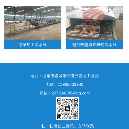
净菜加工流水线
电加热隧道式烘烤流水线
地址：山东省诸城市经济开发区工业园
电话：13963602980
邮箱：207804885@qq.com
水果净菜加工生产线
扫一扫微信二维码，立马联系