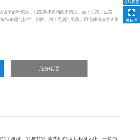
在线客服
 适合于的叶菜类，根茎类和腌制蔬果清洗，如：白菜，生菜，
设备特别适合切丝、切段、切丁之后的果蔬，用这种清洗方式不
微信码
服务电话
：13963602980
加工机械。它与其它
清洗机有两大不同之处，一是净