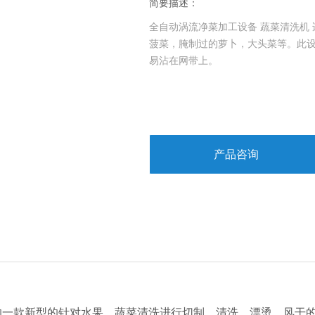
简要描述：
全自动涡流净菜加工设备 蔬菜清洗机
菠菜，腌制过的萝卜，大头菜等。此
易沾在网带上。
产品咨询
款新型的针对水果、蔬菜清洗进行切制、清洗。漂烫。风干的