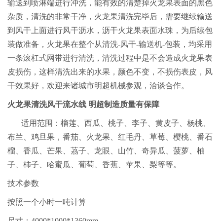
输送到喷淋端进行冲洗，能有效的清楚掉火龙果表面的黑色
杂质，清洗的非常干净，火龙果清洗完毕后，需要继续输送
到风干上面进行风干沥水，沥干火龙果表面水珠，为后续包
装做准备，火龙果在整个从清洗-风干-输送机-包装，均采用
一条滚杠式网带进行清洗，清洗过程中是不会造成火龙果表
皮损伤，这样清洗出来的水果，颜色不变，不损伤表皮，风
干效果好，欢迎来诸城市明超机械参观，洽谈合作。
火龙果清洗风干流水线 明超制造质量有保障
适用范围：榴莲、西瓜、桃子、李子、黄皮子、杨桃、
布兰、鸡旦果，番茄、火龙果、红毛丹、草莓、樱桃、番石
榴、香瓜、芒果、茘子、龙眼、山竹、奇异瓜、菠萝、柚
子、柿子、哈蜜瓜、葡萄、香蕉、苹果、梨等等。
技术参数
按照一个小时一吨计算
尺寸：4000*1000*1360mm