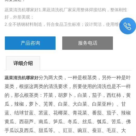
蔬菜清洗机哪家好1.果蔬清洗机厂家采用整体焊接结构，整体刚性
好，外形美观；
2.全不锈钢材料制造，符合食品卫生标准；设计简洁，使用维修方
便；
3.处理后的水果表面无表面残留农药、尘土等污垢；
产品咨询
服务电话
4.运转平稳，噪音小，故障率低；可安装于流水线上，自动化生
产，劳动强度低。
5.采用滚动摩擦原理清洗更，毛刷选择柔软优质食品级尼龙丝制
详细介绍
作，不损伤原料。
6.根据果品特征设计成垛口形，更易清洗掉皱褶内的污物
分为两大类，一种是根茎类，另外一种是叶
蔬菜清洗机哪家好
菜类，根据这两类的清洗要求，所要使用的清洗也是不一样
的，那么根茎类：芹菜，胡萝卜，白菜，茄子，西红柿，黄
瓜，辣椒，萝卜、芜菁、白菜、大白菜、白菜亚种）、甘
蓝、结球甘蓝、苤蓝、花椰菜、青花菜、番茄、茄子、辣椒
黄瓜、西葫芦、南瓜、笋瓜、冬瓜、丝瓜、瓠瓜、苦瓜、佛
手瓜以及西瓜、甜瓜等。、豇豆、豌豆、蚕豆、毛豆、大