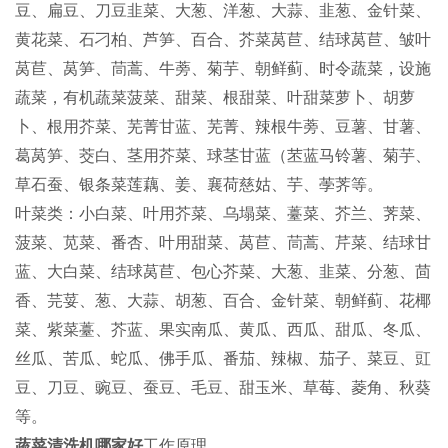
豆、扁豆、刀豆韭菜、大葱、洋葱、大蒜、韭葱、金针菜、
黄花菜、石刁柏、芦笋、百合、芥菜莴苣、结球莴苣、皱叶
莴苣、莴笋、茼蒿、牛蒡、菊芋、朝鲜蓟、时令蔬菜，设施
蔬菜，有机蔬菜菠菜、甜菜、根甜菜、叶甜菜萝卜、胡萝
卜、根用芥菜、芜菁甘蓝、芜菁、辣根牛蒡、豆薯、甘薯、
葛莴笋、茭白、茎用芥菜、球茎甘蓝（苤蓝马铃薯、菊芋、
草石蚕、银条菜莲藕、姜、襄荷慈姑、芋、荸荠等。
叶菜类：小白菜、叶用芥菜、乌塌菜、薹菜、芥兰、荠菜、
菠菜、苋菜、番杏、叶用甜菜、莴苣、茼蒿、芹菜、结球甘
蓝、大白菜、结球莴苣、包心芥菜、大葱、韭菜、分葱、茴
香、芫荽、葱、大蒜、胡葱、百合、金针菜、朝鲜蓟、花椰
菜、紫菜薹、芥蓝、果实南瓜、黄瓜、西瓜、甜瓜、冬瓜、
丝瓜、苦瓜、蛇瓜、佛手瓜、番茄、辣椒、茄子、菜豆、豇
豆、刀豆、豌豆、蚕豆、毛豆、甜玉米、草莓、菱角、秋葵
等。
蔬菜清洗机哪家好
工作原理