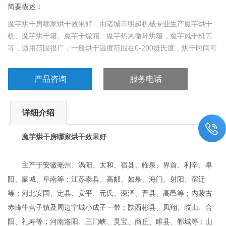
简要描述：
魔芋烘干房哪家烘干效果好，由诸城市明超机械专业生产魔芋烘干
机、魔芋烘干箱、魔芋干燥箱、魔芋热风循环烘箱，魔芋风干机等
等，适用范围很广，一般烘干温度范围在0-200摄氏度，烘干时间可
调、排湿时间可调，具有热效率高、节约能源、热风循环风干、烘
干后自动报警。
产品咨询
服务电话
详细介绍
魔芋烘干房哪家烘干效果好
主产于安徽亳州、涡阳、太和、宿县、临泉、界首、利辛、阜
阳、蒙城、阜南等；江苏泰县、高邮、如皋、海门、射阳、宿迁
等；河北安国、定县、安平、元氏、深泽、晋县、高邑等；内蒙古
赤峰牛营子镇及周边宁城小成子一带；陕西彬县、凤翔、歧山、合
阳、礼寿等；河南洛阳、三门峡、灵宝、商丘、睢县、郸城等；山