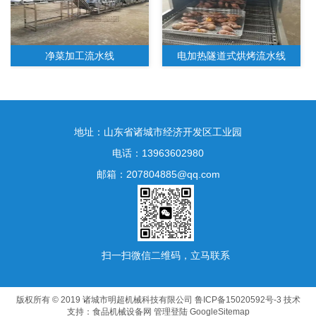
净菜加工流水线
电加热隧道式烘烤流水线
地址：山东省诸城市经济开发区工业园
电话：13963602980
邮箱：207804885@qq.com
水果净菜加工生产线
扫一扫微信二维码，立马联系
版权所有 © 2019 诸城市明超机械科技有限公司
鲁ICP备15020592号-3
技术
支持：
食品机械设备网
管理登陆
GoogleSitemap