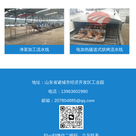
净菜加工流水线
电加热隧道式烘烤流水线
地址：山东省诸城市经济开发区工业园
电话：13963602980
邮箱：207804885@qq.com
水果净菜加工生产线
扫一扫微信二维码，立马联系