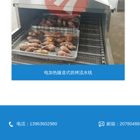
电加热隧道式烘烤流水线
电话：13963602980
邮箱：20780488